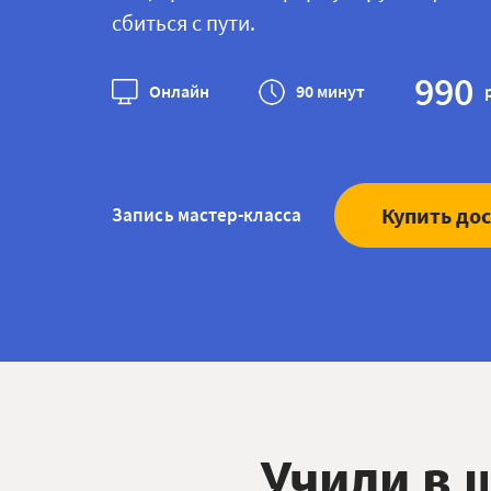
сбиться с пути.
990
Онлайн
90 минут
Купить до
Запись мастер-класса
Учили в 