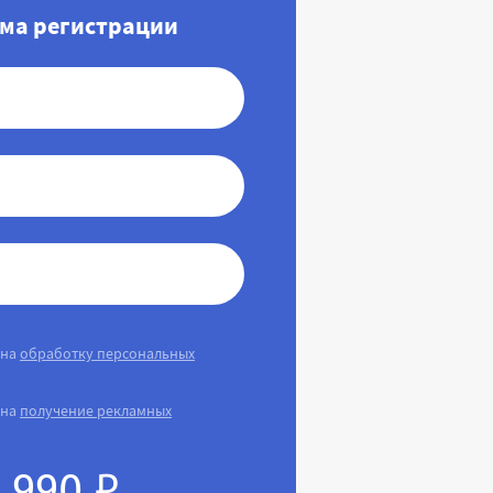
ма регистрации
 на
обработку персональных
 на
получение рекламных
990 ₽