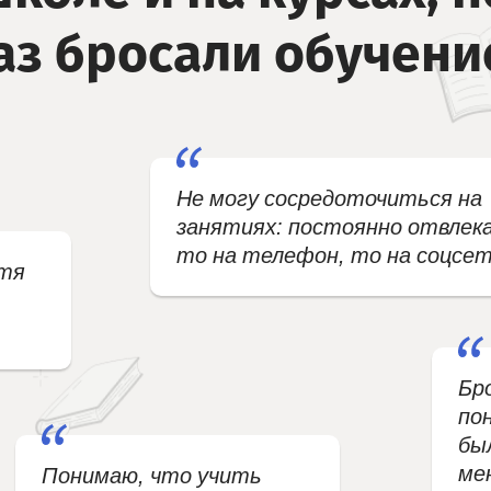
аз бросали обучени
Не могу сосредоточиться на
занятиях: постоянно отвлек
то на телефон, то на соцсет
отя
Бро
пон
бы
ме
Понимаю, что учить