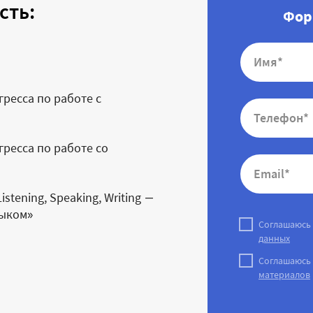
сть:
Фор
ресса по работе с
ресса по работе со
istening, Speaking, Writing —
выком»
Соглашаюсь
данных
Соглашаюсь
материалов