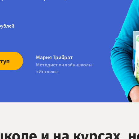
рублей
Мария Трибрат
ступ
Методист онлайн-школы
«Инглекс»
школе и на курсах, 